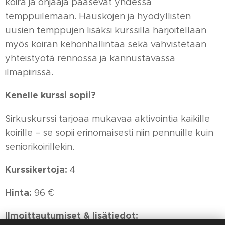
koira ja ohjaaja pääsevät yhdessä
temppuilemaan. Hauskojen ja hyödyllisten
uusien temppujen lisäksi kurssilla harjoitellaan
myös koiran kehonhallintaa sekä vahvistetaan
yhteistyötä rennossa ja kannustavassa
ilmapiirissä.
Kenelle kurssi sopii?
Sirkuskurssi tarjoaa mukavaa aktivointia kaikille
koirille – se sopii erinomaisesti niin pennuille kuin
seniorikoirillekin.
Kurssikertoja:
4
Hinta:
96 €
Ilmoittautumiset & lisätiedot: